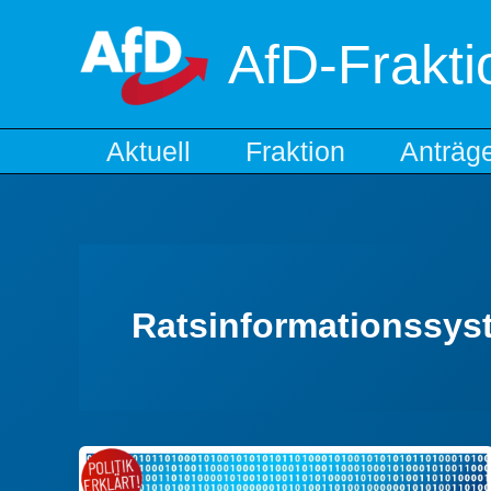
Zum
Inhalt
AfD-Frakt
springen
Aktuell
Fraktion
Anträg
Ratsinformationssys