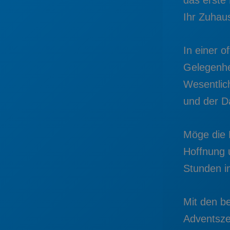
Ihr Zuhaus
In einer o
Gelegenhei
Wesentlic
und der D
Möge die 
Hoffnung u
Stunden im
Mit den b
Adventsze