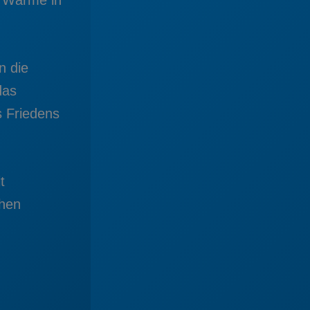
n die
das
 Friedens
t
chen