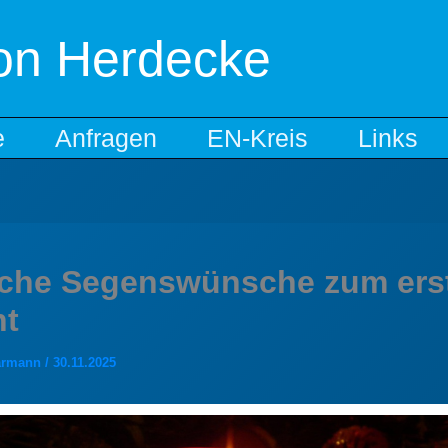
ion Herdecke
e
Anfragen
EN-Kreis
Links
iche Segenswünsche zum ers
nt
aarmann
/
30.11.2025