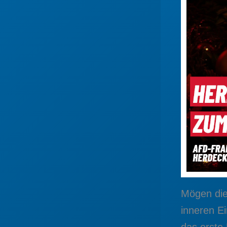
Mögen die
inneren E
das erste