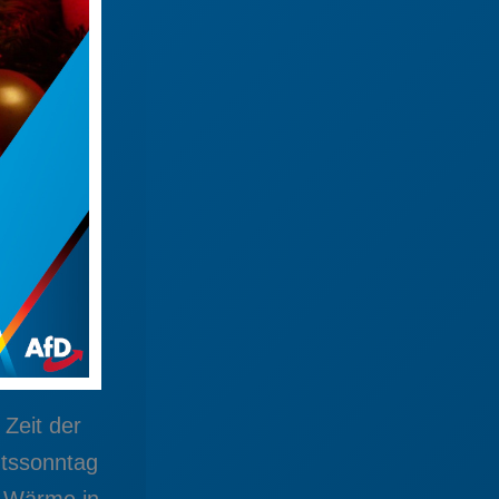
Zeit der
ntssonntag
s Wärme in