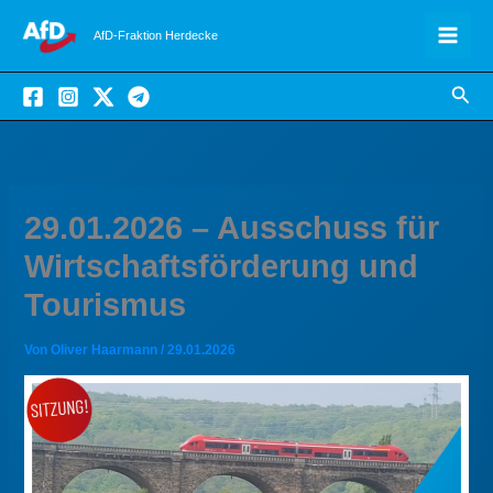
Zum
AfD-Fraktion Herdecke
Inhalt
springen
Suc
29.01.2026 – Ausschuss für
Wirtschaftsförderung und
Tourismus
Von
Oliver Haarmann
/
29.01.2026