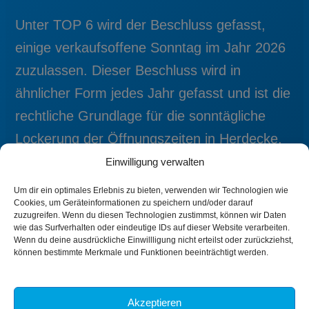
Unter TOP 6 wird der Beschluss gefasst,
einige verkaufsoffene Sonntag im Jahr 2026
zuzulassen. Dieser Beschluss wird in
ähnlicher Form jedes Jahr gefasst und ist die
rechtliche Grundlage für die sonntägliche
Lockerung der Öffnungszeiten in Herdecke.
Einwilligung verwalten
Viele Grüße
Um dir ein optimales Erlebnis zu bieten, verwenden wir Technologien wie
Cookies, um Geräteinformationen zu speichern und/oder darauf
Oliver Haarmann
zuzugreifen. Wenn du diesen Technologien zustimmst, können wir Daten
(Vorsitzender AfD-Fraktion Herdecke)
wie das Surfverhalten oder eindeutige IDs auf dieser Website verarbeiten.
Wenn du deine ausdrückliche Einwillligung nicht erteilst oder zurückziehst,
können bestimmte Merkmale und Funktionen beeinträchtigt werden.
ZURÜCK
WEITER
Akzeptieren