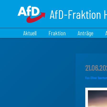
Zum
Inhalt
AfD-Fraktion 
springen
Aktuell
Fraktion
Anträge
21.06.2
Von
Oliver Haarma